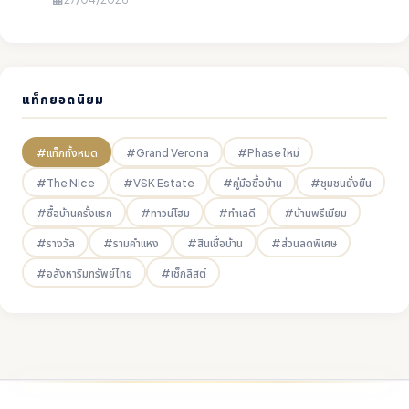
แท็กยอดนิยม
#แท็กทั้งหมด
#Grand Verona
#Phase ใหม่
#The Nice
#VSK Estate
#คู่มือซื้อบ้าน
#ชุมชนยั่งยืน
#ซื้อบ้านครั้งแรก
#ทาวน์โฮม
#ทำเลดี
#บ้านพรีเมียม
#รางวัล
#รามคำแหง
#สินเชื่อบ้าน
#ส่วนลดพิเศษ
#อสังหาริมทรัพย์ไทย
#เช็กลิสต์