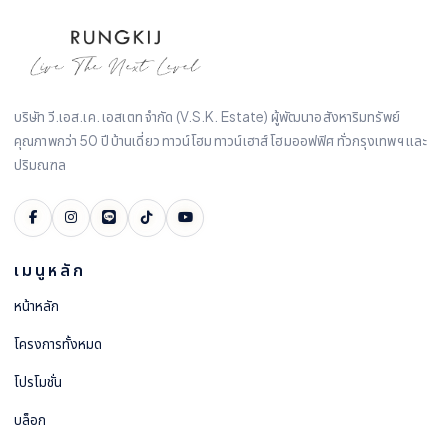
บริษัท วี.เอส.เค. เอสเตท จำกัด (V.S.K. Estate) ผู้พัฒนาอสังหาริมทรัพย์
คุณภาพกว่า 50 ปี บ้านเดี่ยว ทาวน์โฮม ทาวน์เฮาส์ โฮมออฟฟิศ ทั่วกรุงเทพฯ และ
ปริมณฑล
เมนูหลัก
หน้าหลัก
โครงการทั้งหมด
โปรโมชั่น
บล็อก