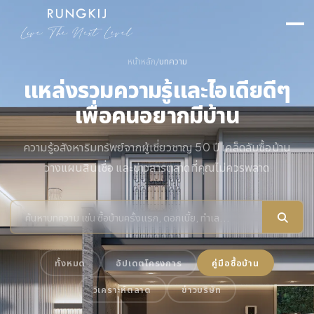
หน้าหลัก
/
บทความ
แหล่งรวมความรู้และไอเดียดีๆ
เพื่อคนอยากมีบ้าน
ความรู้อสังหาริมทรัพย์จากผู้เชี่ยวชาญ 50 ปี เคล็ดลับซื้อบ้าน
วางแผนสินเชื่อ และข่าวสารตลาดที่คุณไม่ควรพลาด
ทั้งหมด
อัปเดตโครงการ
คู่มือซื้อบ้าน
วิเคราะห์ตลาด
ข่าวบริษัท