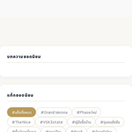
บทความยอดนิยม
แท็กยอดนิยม
#แท็กทั้งหมด
#Grand Verona
#Phase ใหม่
#The Nice
#VSK Estate
#คู่มือซื้อบ้าน
#ชุมชนยั่งยืน
#ซื้อบ้านครั้งแรก
#ทาวน์โฮม
#ทำเลดี
#บ้านพรีเมียม