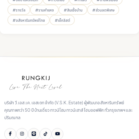
#รางวัล
#รามคำแหง
#สินเชื่อบ้าน
#ส่วนลดพิเศษ
#อสังหาริมทรัพย์ไทย
#เช็กลิสต์
บริษัท วี.เอส.เค. เอสเตท จำกัด (V.S.K. Estate) ผู้พัฒนาอสังหาริมทรัพย์
คุณภาพกว่า 50 ปี บ้านเดี่ยว ทาวน์โฮม ทาวน์เฮาส์ โฮมออฟฟิศ ทั่วกรุงเทพฯ และ
ปริมณฑล