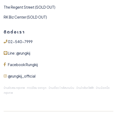
The Regent Street (SOLD OUT)
RK Biz Center (SOLD OUT)
ติดต่อเรา
02-540-7999
Line: @rungkij
Facebook Rungkij
@rungkij_official
บ้านจัดสรร กรุงเทพ · ทาวน์โฮม ราคาถูก · บ้านเดี่ยว ใกล้สนามบิน · บ้านใกล้รถไฟฟ้า · บ้านมือหนึ่ง
กรุงเทพ