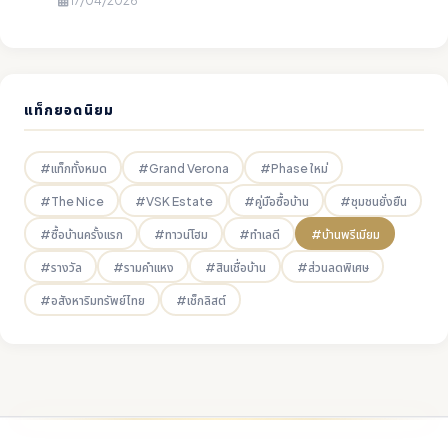
17/04/2026
แท็กยอดนิยม
#แท็กทั้งหมด
#Grand Verona
#Phase ใหม่
#The Nice
#VSK Estate
#คู่มือซื้อบ้าน
#ชุมชนยั่งยืน
#ซื้อบ้านครั้งแรก
#ทาวน์โฮม
#ทำเลดี
#บ้านพรีเมียม
#รางวัล
#รามคำแหง
#สินเชื่อบ้าน
#ส่วนลดพิเศษ
#อสังหาริมทรัพย์ไทย
#เช็กลิสต์