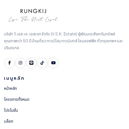
บริษัท วี.เอส.เค. เอสเตท จำกัด (V.S.K. Estate) ผู้พัฒนาอสังหาริมทรัพย์
คุณภาพกว่า 50 ปี บ้านเดี่ยว ทาวน์โฮม ทาวน์เฮาส์ โฮมออฟฟิศ ทั่วกรุงเทพฯ และ
ปริมณฑล
เมนูหลัก
หน้าหลัก
โครงการทั้งหมด
โปรโมชั่น
บล็อก