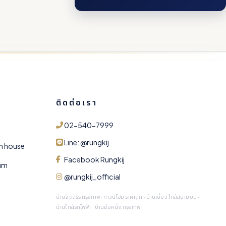
รุ่งกิจ วี.เอส.เค. เอสเตท
ทีมงานพร้อมตอบคำถาม
า
ติดต่อเรา
02-540-7999
รุ่งกิจ กรุ๊ป
Line: @rungkij
m house
Facebook Rungkij
ium
@rungkij_official
บ้านจัดสรร กรุงเทพ · ทาวน์โฮม ราคาถูก · บ้านเดี่ยว ใกล้สนามบิน ·
🏘 ดูโครงการ
💰 ราคา & โปร
🏦 คำนวณสินเชื่อ
บ้านใกล้รถไฟฟ้า · บ้านมือหนึ่ง กรุงเทพ
📅 นัดเยี่ยมชม