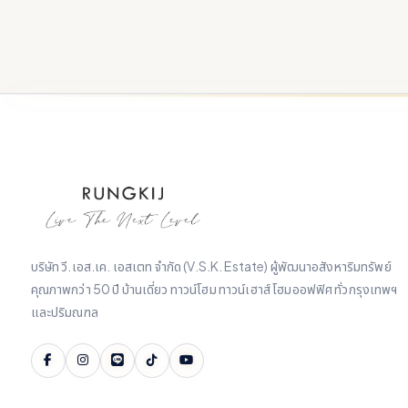
บริษัท วี.เอส.เค. เอสเตท จำกัด (V.S.K. Estate) ผู้พัฒนาอสังหาริมทรัพย์
คุณภาพกว่า 50 ปี บ้านเดี่ยว ทาวน์โฮม ทาวน์เฮาส์ โฮมออฟฟิศ ทั่วกรุงเทพฯ
และปริมณฑล